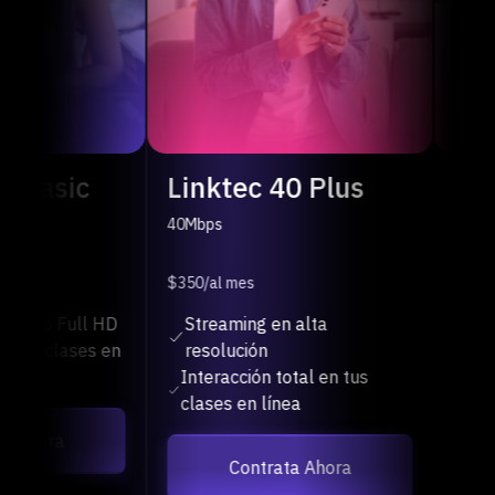
Linktec 40 Plus
Linktec 60 
40Mbps
60Mbps
$350
/al mes
$500
/al mes
Streaming en alta
Contenido 4K en t
resolución
contenidos
Interacción total en tus
Complemento idea
clases en línea
home office
Contrata Ahora
Contrata Ah