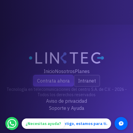
Inicio
Nosotros
Planes
Contrata ahora
Intranet
Tecnología en telecomunicaciones del centro S.A. de C.V. - 2026 -
Todos los derechos reservados
Aviso de privacidad
Soporte y Ayuda
Queremos hablar contigo, estamos para ti.
¿Necesitas ayuda?